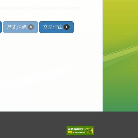
歷史法條
立法理由
0
1