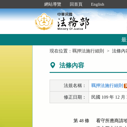
跳
:::
網站導覽
回首頁
English
到
主
要
內
容
區
最
塊
:::
現在位置：
羈押法施行細則
法條內
法條內容
法規名稱：
羈押法施行細則
修正日期：
民國 109 年 12 月 
第 48 條
看守所應商請地