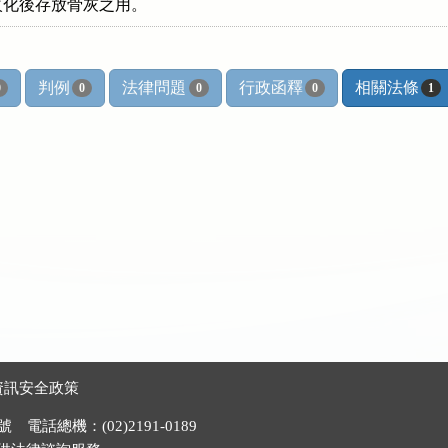
火化後存放骨灰之用。
判例
法律問題
行政函釋
相關法條
0
0
0
0
1
資訊安全政策
電話總機：(02)2191-0189