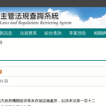
新訊息
法規體系
綜合查詢
草案預告
相關
容
英
31 日
方政府機關提供骨灰存放設施處所，以供本法第一百十二
