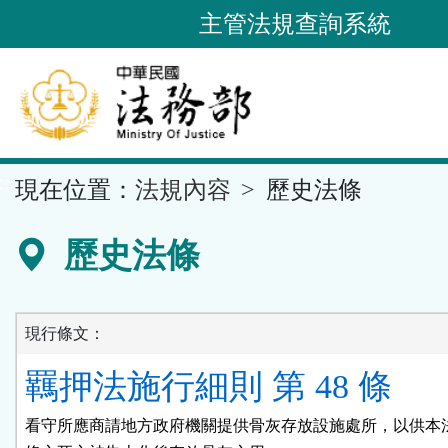
跳
主管法規查詢系統
到
主
要
內
容
::
現在位置：
法規內容
歷史法條
區
塊
歷史法條
現行條文：
羈押法施行細則 第 48 條
看守所應商請地方政府機關提供骨灰存放設施處所，以供本法