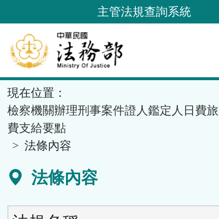
跳
主管法規查詢系統
到
主
要
內
容
::
現在位置：
區
塊
檢察機關辦理刑事案件證人鑑定人日費旅
費支給要點
法條內容
法條內容