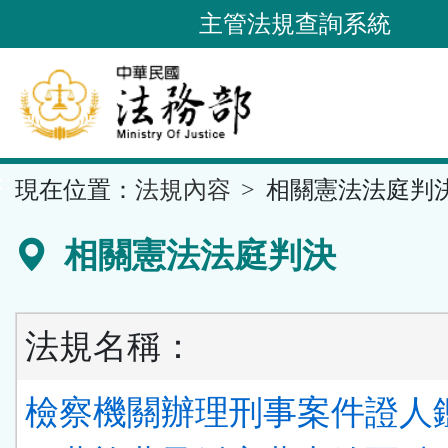
跳
主管法規查詢系統
到
主
要
內
容
::
現在位置：
法規內容
相關憲法法庭判
區
塊
相關憲法法庭判決
法規名稱：
檢察機關辦理刑事案件證人