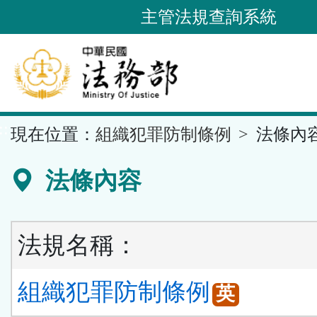
跳
主管法規查詢系統
到
主
要
內
容
::
現在位置：
組織犯罪防制條例
法條內
區
塊
法條內容
法規名稱：
組織犯罪防制條例
英