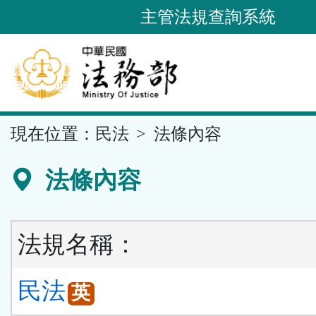
跳
主管法規查詢系統
到
主
要
內
容
::
現在位置：
民法
法條內容
區
塊
法條內容
法規名稱：
民法
英