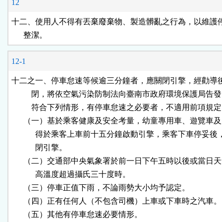
12
十二、使用人不得有丟棄廢棄物、製造髒亂之行為，以維護停
      整潔。
12-1
十二之一、停車怠速等候逾三分鐘者，應關閉引擎，經勸導後
          閉，將依空氣污染防制法向臺南市政府環境保護局告發
          符合下列情形，有停車怠速之必要者，不適用前項規定
      （一）基於乘客健康及安全考量，幼童專用車、遊覽車及
            得於乘客上車前十五分鐘啟動引擎，乘客下車停妥後
            閉引擎。

      （二）交通部中央氣象署於前一日下午五時以後或當日天
            高溫度超過攝氏三十度時。

      （三）停車正值下雨，不論雨勢大小均予認定。

      （四）正有任何人（不包含司機）上車或下車時之汽車。

      （五）其他有停車怠速必要情形。