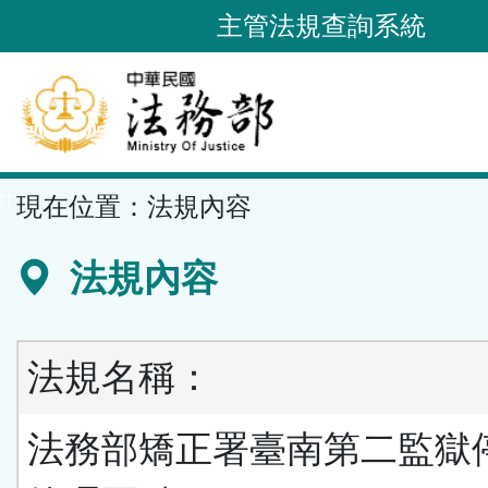
跳
主管法規查詢系統
到
主
要
內
容
::
現在位置：
法規內容
區
塊
法規內容
法規名稱：
法務部矯正署臺南第二監獄