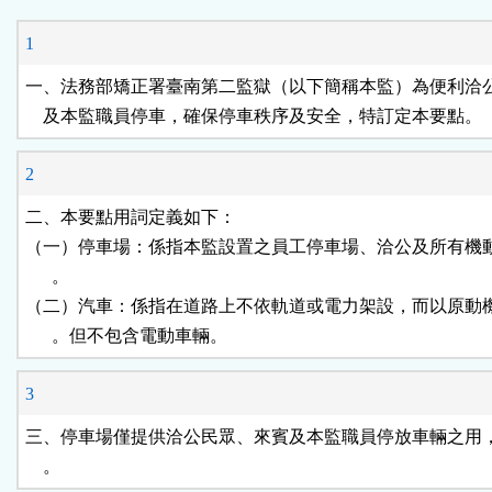
能
1
按
一、法務部矯正署臺南第二監獄（以下簡稱本監）為便利洽公
    及本監職員停車，確保停車秩序及安全，特訂定本要點。
鈕
2
區
二、本要點用詞定義如下：

（一）停車場：係指本監設置之員工停車場、洽公及所有機動
      。

（二）汽車：係指在道路上不依軌道或電力架設，而以原動機
      。但不包含電動車輛。
3
三、停車場僅提供洽公民眾、來賓及本監職員停放車輛之用，
    。