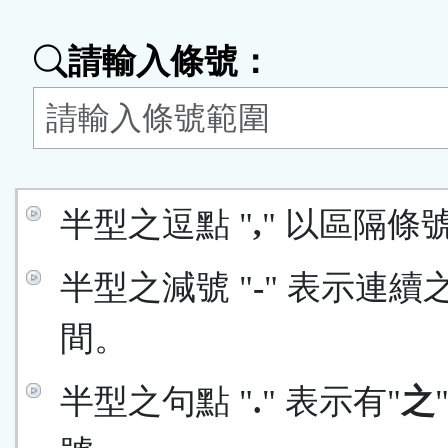
能
請輸入條號：
按
鈕
區
半型之逗點 "
,
" 以區隔條
半型之減號 "
-
" 表示連續
間。
半型之句點 "
.
" 表示有"
之