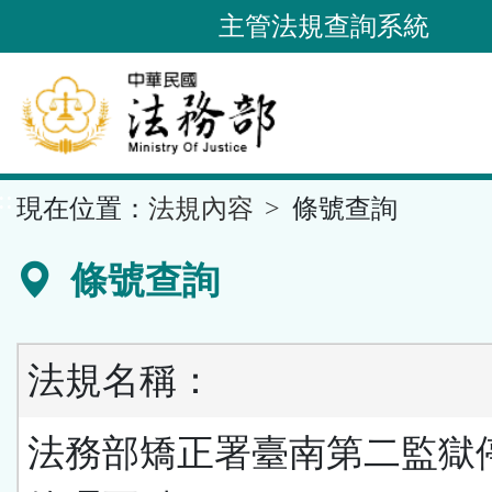
跳
主管法規查詢系統
到
主
要
內
容
::
現在位置：
法規內容
條號查詢
區
塊
條號查詢
法規名稱：
法務部矯正署臺南第二監獄