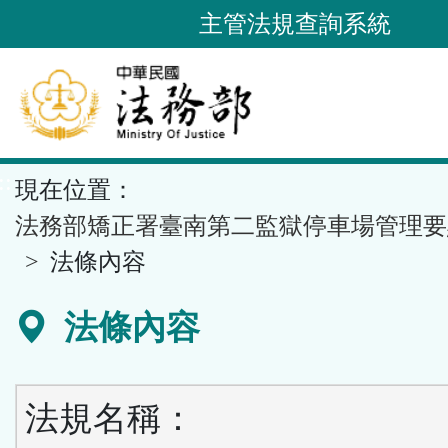
跳
主管法規查詢系統
到
主
要
內
容
::
現在位置：
區
塊
法務部矯正署臺南第二監獄停車場管理要
法條內容
法條內容
法規名稱：