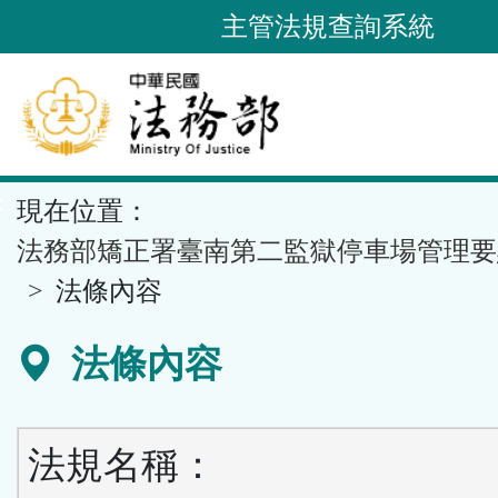
跳
主管法規查詢系統
到
主
要
內
容
::
現在位置：
區
塊
法務部矯正署臺南第二監獄停車場管理要
法條內容
法條內容
法規名稱：