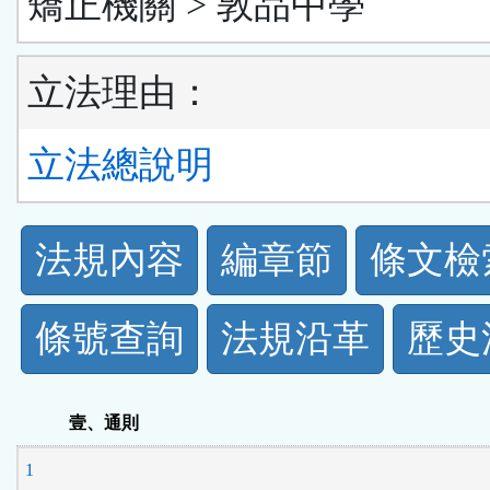
矯正機關 > 敦品中學
立法理由：
立法總說明
法
法規內容
編章節
條文檢
規
條號查詢
法規沿革
歷史
功
能
壹、通則
按
1