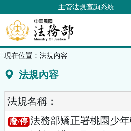
跳
主管法規查詢系統
到
主
要
內
容
::
現在位置：
法規內容
區
塊
法規內容
法規名稱：
法務部矯正署桃園少年
廢/停