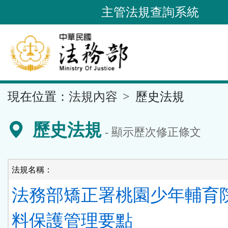
跳
主管法規查詢系統
到
主
要
內
容
::
現在位置：
法規內容
歷史法規
區
塊
歷史法規
- 顯示歷次修正條文
法規名稱：
法務部矯正署桃園少年輔育
料保護管理要點