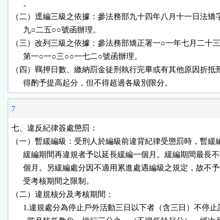
      。

（二）逕編三級之依據：參法務部九十四年八月十一日法矯字第
      九○二五○○號函辦理。

（三）改列三級之依據：參法務部矯正署一○一年七月二十三
      第一○一○三○○一七二○號函辦理。

（四）羈押日數、繳納罰金徒刑執行完畢或有其他原因折抵刑
      得酌予提高起分，但不得超過各級別限分。
7
七、違反紀律簽處懲罰：

（一）暫緩編級：受刑人於編級前違背紀律受懲罰時，暫緩編
      緩編期間再違規者予以延長緩編一個月。緩編期間最長不
      個月。另緩編處分因不適用累進處遇編級之規定，故不予
      受考核期間之限制。

（二）違規核分及考核期間：

      1.違規處分為停止戶外活動三日以下者（含三日）不停止