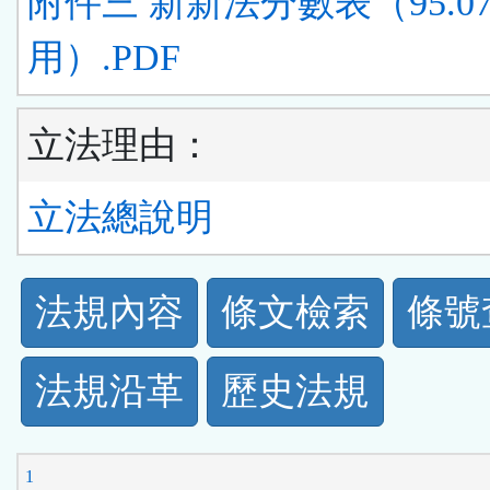
附件三 新新法分數表（95.07
用）.PDF
立法理由：
立法總說明
法
法規內容
條文檢索
條號
規
法規沿革
歷史法規
功
能
1