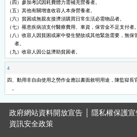
（四）參加考試因耗費體力需補充營養者。

（五）其他有關增進收容人本身營養者。

（六）貧困或無親友接濟須購買日常生活必需物品者。

（七）罹患疾病須支付醫療費用、車資，保管金不足支付者。
（八）收容人因貧困或家中發生變故或其他緊急需要，無保管
      者。

（九）收容人因公益濟助貧困者。
4
四、動用非自由使用之勞作金應以書面敘明用途，陳監獄長官
    。
:
政府網站資料開放宣告
│
隱私權保護宣
資訊安全政策