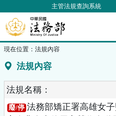
跳
主管法規查詢系統
到
主
要
內
容
::
現在位置：
法規內容
區
塊
法規內容
法規名稱：
法務部矯正署高雄女子
廢/停