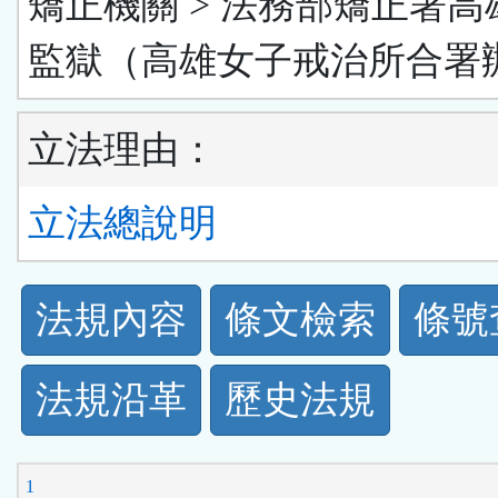
矯正機關 > 法務部矯正署高
監獄（高雄女子戒治所合署
立法理由：
立法總說明
法
法規內容
條文檢索
條號
規
法規沿革
歷史法規
功
能
1