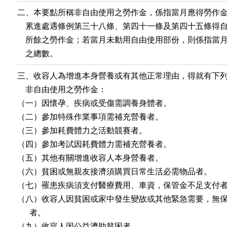
二、本要點所稱非自由使用之勞作金，係指當月應得勞作金
    累進處遇條例第三十八條、第四十一條及第四十五條得自
    所餘之勞作金；若當月未動用自由使用部份，則係指當月
    之總數。
三、收容人為增進本身營養或有其他正常理由，得就有下列
    非自由使用之勞作金：

（一）因懷孕、疾病或受傷需調養身體者。

（二）參加特殊作業事項需補充營養者。

（三）參加耗費體力之活動競賽者。

（四）參加考試因耗費體力需補充營養者。

（五）其他有關增進收容人本身營養者。

（六）貧困或無親友接濟須購買日常生活必需物品者。

（七）罹患疾病須支付醫療費用、車資，保管金不足支付者
（八）收容人因貧困或家中發生變故或其他緊急需要，無保
      者。

（九）收容人因公益濟助貧困者。