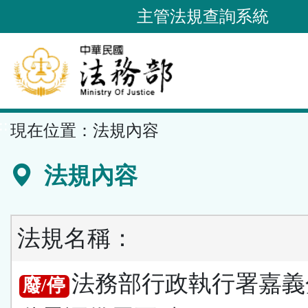
跳
主管法規查詢系統
到
主
要
內
容
::
現在位置：
法規內容
區
塊
法規內容
法規名稱：
法務部行政執行署嘉義
廢/停