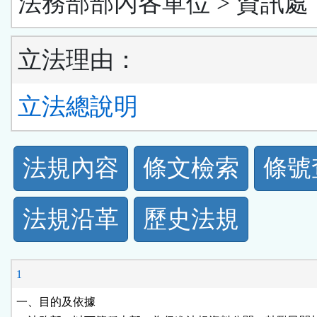
法務部部內各單位 > 資訊處
立法理由：
立法總說明
法
法規內容
條文檢索
條號
規
法規沿革
歷史法規
功
能
1
按
一、目的及依據
