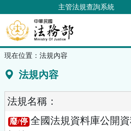
跳
主管法規查詢系統
到
主
要
內
容
::
現在位置：
法規內容
區
塊
法規內容
法規名稱：
全國法規資料庫公開資
廢/停