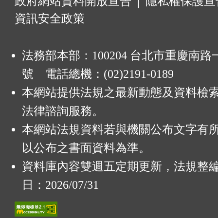
:
政府網站資料開放宣告
│
隱私權保護宣
資訊安全政策
法務部本部：100204 台北市重慶南路一
號 電話總機：(02)2191-0189
本網站提供法規之最新動態及資料檢
法律諮詢服務。
本網站法規資料若與機關公布文字有
以公布之書面資料為準。
資料庫內容雙週五定期更新，法規整
日：2026/07/31