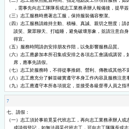
（二）志工應依照配置時間、指定地點及工作項目服務，如因
      ，需事先向志工隊隊長或志工業務承辦人報備後，提早簽
（三）志工服務時應著志工服，保持服裝儀容整潔。

（四）志工服務請維持主動、積極、真誠、親切之態度；請勿
      談笑、聚眾聊天、打瞌睡，避免破壞形象，並請注意自身
      得宜。

（五）服務時間請勿安排朋友作陪，以免影響服務品質。

（六）志工應參加本所召集或安排之各項志工會議或講習，如
      席，應事先請假。

（七）志工於服務時，不得從事推銷、營利、傳教或其他不當
（八）志工應充分了解並確實遵守本身工作內容及服務注意事
（九）志工應遵守本所各項規定，並接受各級督導人員之指
7
七、請假：

（一）志工須於事前覓妥代班志工，再向志工業務承辦人或志
      成請假登記，如無法尋妥代班志工，可向志工隊隊長或志