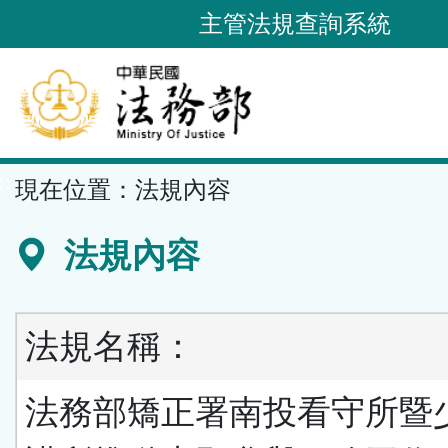
跳
主管法規查詢系統
到
主
要
內
容
::
現在位置：
法規內容
區
塊
法規內容
法規名稱：
法務部矯正署南投看守所暨