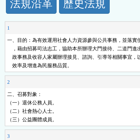
法規沿革
歷史法規
功
能
1
按
一、目的：為有效運用社會人力資源參與公共事務，並落實便
    ，藉由招募司法志工，協助本所辦理大門接待、二道門進
鈕
    政事務及收容人家屬辦理接見、諮詢、引導等相關事宜，
    效率及增進為民服務品質。
區
2
二、召募對象：

（一）退休公務人員。

（二）社會熱心人士。

（三）公益團體成員。
3