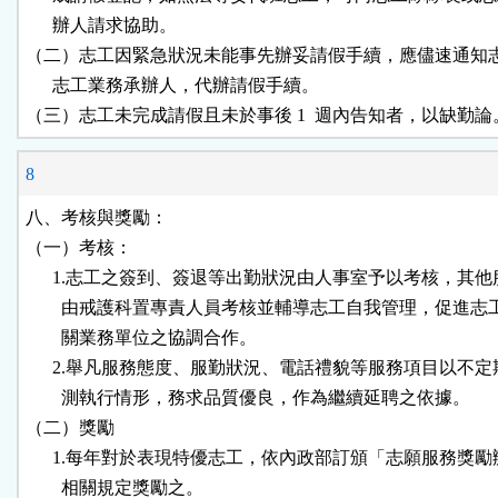
      辦人請求協助。

（二）志工因緊急狀況未能事先辦妥請假手續，應儘速通知志
      志工業務承辦人，代辦請假手續。

（三）志工未完成請假且未於事後 1  週內告知者，以缺勤論
8
八、考核與獎勵：

（一）考核：

      1.志工之簽到、簽退等出勤狀況由人事室予以考核，其他
        由戒護科置專責人員考核並輔導志工自我管理，促進志
        關業務單位之協調合作。

      2.舉凡服務態度、服勤狀況、電話禮貌等服務項目以不定
        測執行情形，務求品質優良，作為繼續延聘之依據。

（二）獎勵

      1.每年對於表現特優志工，依內政部訂頒「志願服務獎勵
        相關規定獎勵之。
