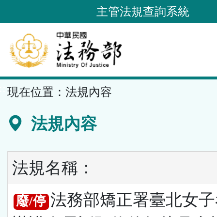
跳
主管法規查詢系統
到
主
要
內
容
::
現在位置：
法規內容
區
塊
法規內容
法規名稱：
法務部矯正署臺北女子
廢/停