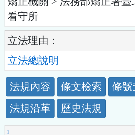
矯正機關 > 法務部矯正署臺
看守所
立法理由：
立法總說明
法
法規內容
條文檢索
條號
規
法規沿革
歷史法規
功
能
1