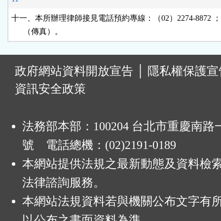
十一、本所辦理律師接見電話預約專線：（02）2274-8872 ；227
      （傳真）。
:
政府網站資料開放宣告
│
隱私權保護宣
資訊安全政策
法務部本部：100204 台北市重慶南路一
號 電話總機：(02)2191-0189
本網站提供法規之最新動態及資料檢
法律諮詢服務。
本網站法規資料若與機關公布文字有
以公布之書面資料為準。