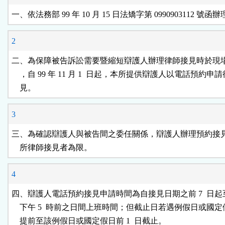
按
一、依法務部 99 年 10 月 15 日法矯字第 0990903112 號函
鈕
2
區
二、為保障被告訴訟需要暨縮短辯護人辦理律師接見時於現場
    ，自 99 年 11 月 1  日起，本所提供辯護人以電話預約申請
    見。
3
三、為確認辯護人與被告間之委任關係，辯護人辦理預約接見
    所律師接見者為限。
4
四、辯護人電話預約接見申請時間為自接見日期之前 7  日起至前 
    下午 5  時前之日間上班時間；但截止日若遇例假日或國定
    提前至該例假日或國定假日前 1  日截止。