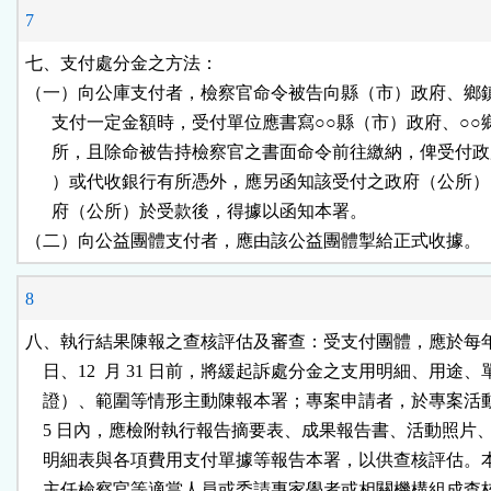
7
七、支付處分金之方法：                                       

（一）向公庫支付者，檢察官命令被告向縣（市）政府、鄉鎮
      支付一定金額時，受付單位應書寫○○縣（市）政府、○○
      所，且除命被告持檢察官之書面命令前往繳納，俾受付政
      ）或代收銀行有所憑外，應另函知該受付之政府（公所）
      府（公所）於受款後，得據以函知本署。

（二）向公益團體支付者，應由該公益團體掣給正式收據。
8
八、執行結果陳報之查核評估及審查：受支付團體，應於每年 6  
    日、12  月 31 日前，將緩起訴處分金之支用明細、用途、
    證）、範圍等情形主動陳報本署；專案申請者，於專案活動結
    5 日內，應檢附執行報告摘要表、成果報告書、活動照片、
    明細表與各項費用支付單據等報告本署，以供查核評估。
    主任檢察官等適當人員或委請專家學者或相關機構組成查