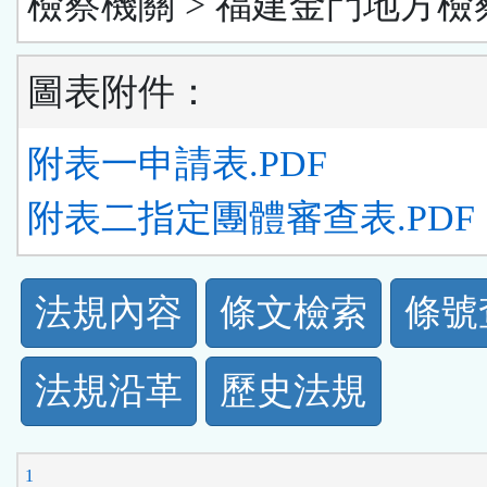
檢察機關 > 福建金門地方檢
圖表附件：
附表一申請表.PDF
附表二指定團體審查表.PDF
法
法規內容
條文檢索
條號
規
法規沿革
歷史法規
功
能
1