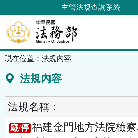
跳
主管法規查詢系統
到
主
要
內
容
::
現在位置：
法規內容
區
塊
法規內容
法規名稱：
福建金門地方法院檢察
廢/停