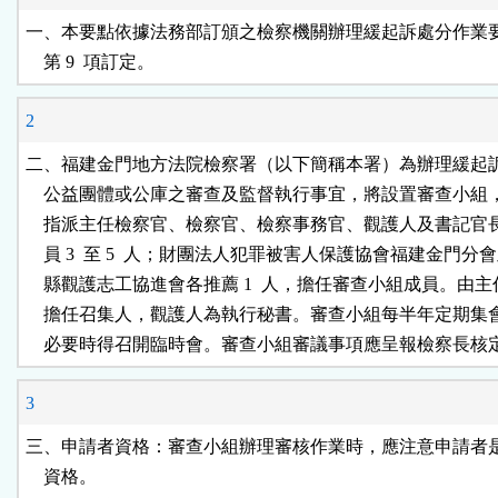
按
一、本要點依據法務部訂頒之檢察機關辦理緩起訴處分作業要點第
    第 9  項訂定。
鈕
2
區
二、福建金門地方法院檢察署（以下簡稱本署）為辦理緩起訴
    公益團體或公庫之審查及監督執行事宜，將設置審查小組
    指派主任檢察官、檢察官、檢察事務官、觀護人及書記官
    員 3  至 5  人；財團法人犯罪被害人保護協會福建金門分會
    縣觀護志工協進會各推薦 1  人，擔任審查小組成員。由主
    擔任召集人，觀護人為執行秘書。審查小組每半年定期集會 1
    必要時得召開臨時會。審查小組審議事項應呈報檢察長核
3
三、申請者資格：審查小組辦理審核作業時，應注意申請者是
    資格。
