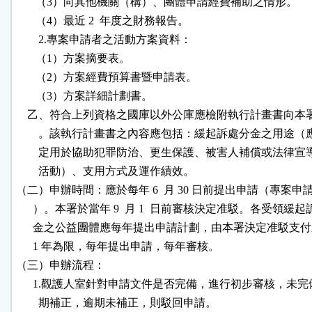
       （3）向其他機關（構）、團體申請經費補助之情形。

       （4）最近 2  年度之財務報告。

        2.專案申請者之活動方案資料：

       （1）方案摘要表。

       （2）方案經費預算書暨申請表。

       （3）方案詳細計劃書。

    乙、符合上列資格之國庫以外公庫應檢附執行計畫書向本
        。該執行計畫書之內容應包括：緩起訴處分金之用途（
        定用於協助犯罪防治、更生保護、被害人補償或法律宣
        活動）、支用方式及運作績效。

（二）申辦時間：應於每年 6  月 30 日前提出申請（專案申
      ）。本署於當年 9  月 1  日前審核決定准駁。各受領緩起
      金之公益團體應每年提出申請計劃，由本署決定准駁支付
      1 年為限，每年提出申請，每年審核。

（三）申辦流程：

      1.觀護人室針對申請文件是否完備，進行初步審核，未完
        期補正，逾期未補正，則駁回申請。
