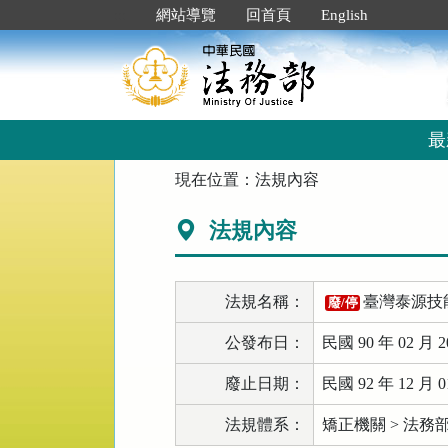
跳
:::
網站導覽
回首頁
English
到
主
要
內
容
區
最
塊
:::
現在位置：
法規內容
法規內容
法規名稱：
臺灣泰源技
廢/停
公發布日：
民國 90 年 02 月 2
廢止日期：
民國 92 年 12 月 0
法規體系：
矯正機關 > 法