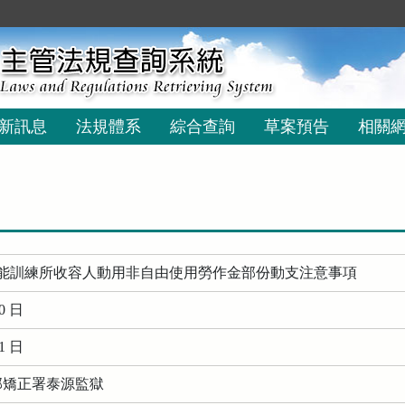
新訊息
法規體系
綜合查詢
草案預告
相關
能訓練所收容人動用非自由使用勞作金部份動支注意事項
0 日
1 日
務部矯正署泰源監獄