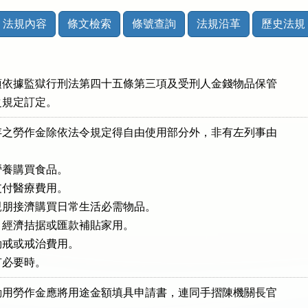
法規內容
條文檢索
條號查詢
法規沿革
歷史法規
依據監獄行刑法第四十五條第三項及受刑人金錢物品保管

條之規定訂定。
之勞作金除依法令規定得自由使用部分外，非有左列事由



養購買食品。

付醫療費用。

朋接濟購買日常生活必需物品。

經濟拮据或匯款補貼家用。

戒或戒治費用。

有必要時。
用勞作金應將用途金額填具申請書，連同手摺陳機關長官
