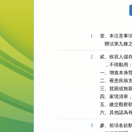
法
規
功
能
按
1
壹、本注意事項
鈕
    辦法第九
區
2
貳、收容人儲存
    ，不得動用：
一、增進本身營
二、罹患疾病支
三、貧困或無親
四、家境清寒，
五、繳交觀察勒
六、其他認為
3
參、前項各款動