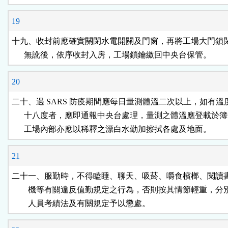
19
十九、收封前應確實關閉水電開關及門窗，再將工場大門鎖閉
      無訛後，依序收封入房，工場鎖鑰繳回中央台保管。
20
二十、遇 SARS 防疫期間應每日量測體溫二次以上，如有溫
      十八度者，應即通報中央台處理，量測之體溫應登載於簿
      工場內部亦應以稀釋之漂白水勤加擦拭各處及地面。
21
二十一、服勤時，不得瞌睡、聊天、吸菸、嚼食檳榔、閱讀書
        機等有關違反值勤規定之行為，否則按其情節輕重，分
        人員考績法及有關規定予以懲處。