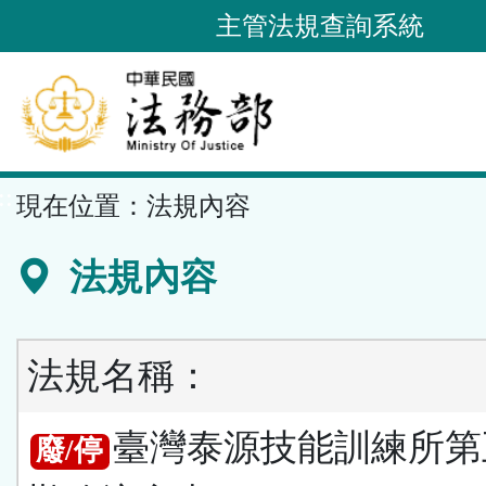
跳
主管法規查詢系統
到
主
要
內
容
::
現在位置：
法規內容
區
塊
法規內容
法規名稱：
臺灣泰源技能訓練所第
廢/停