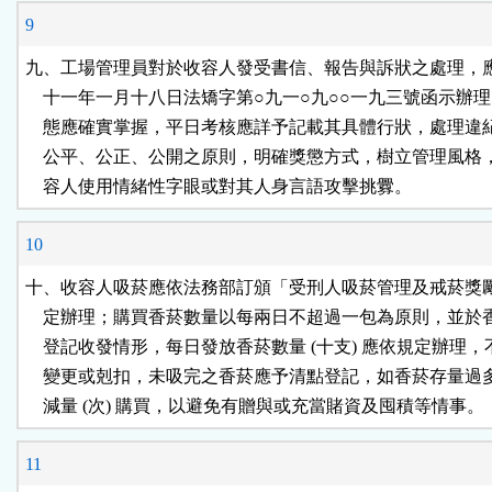
9
九、工場管理員對於收容人發受書信、報告與訴狀之處理，應
    十一年一月十八日法矯字第○九一○九○○一九三號函示辦理
    態應確實掌握，平日考核應詳予記載其具體行狀，處理違
    公平、公正、公開之原則，明確獎懲方式，樹立管理風格
    容人使用情緒性字眼或對其人身言語攻擊挑釁。
10
十、收容人吸菸應依法務部訂頒「受刑人吸菸管理及戒菸獎勵
    定辦理；購買香菸數量以每兩日不超過一包為原則，並於
    登記收發情形，每日發放香菸數量 (十支) 應依規定辦理，
    變更或剋扣，未吸完之香菸應予清點登記，如香菸存量過
    減量 (次) 購買，以避免有贈與或充當賭資及囤積等情事。
11