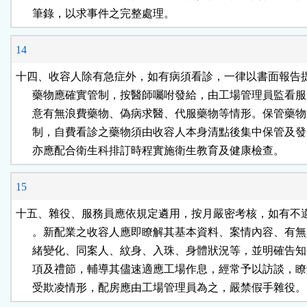
      筆錄，以求事件之完整處理。
14
十四、收容人除有急症外，如有病須看診，一律以書面報告提
      藥物應確實管制，按醫師囑咐發給，由工場管理員監看服
      意有無浪費藥物、偽病求醫、代服藥物等情形。保管藥物
      制，自費看診之藥物須由收容人本身清點後集中保管及發
      亦應配合衛生科排訂時程實施衛生教育及健康檢查。
15
十五、雜役、服務員應依規定遴用，按月嚴密考核，如有不適
      。新配業之收容人應即瞭解其基本資料、案情內容、有無
      緒變化、同案人、紋身、入珠、身體狀況等，並明確告知
      項及禮節，輔導其儘速適應工場作息，經常予以訪談，瞭
      受欺凌情形，配房應由工場管理員為之，嚴禁假手雜役。