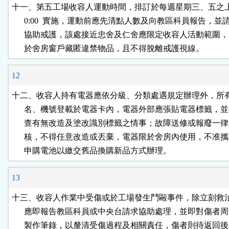
十一、第五工場收容人運動時間，排訂於每週星期三、五之上午 09
      0:00  實施，運動前應先清點人數及向教區科員報告，並
      協助戒護，該處接近忠舍及仁舍應限定收容人活動範圍，
      於舍房窗戶藏匿違禁物品，且不得脫離戒護視線。
12
十二、收容人持有電器應依分級、分類處遇規定辦理外，所有
      名、機號登載於電器卡內，電器外部應張貼電器標籤，並
      查有無改造及塗改識別標籤之情事；故障送修或報廢一律
      核，不得任意改造或丟棄，電器限於舍房內使用，不准攜
      申購電池以繳交舊品換購新品方式辦理。
13
十三、收容人作業中受傷或於工場發生鬥毆事件，除立刻救治
      應即報告教區科員或中央台請求協助處理，並即對傷者周
      製作筆錄，以釐清受傷過程及相關責任，傷者則待返回後