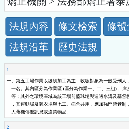
矯正機關 > 法務部矯正署泰
法
法規內容
條文檢索
條號
規
法規沿革
歷史法規
功
能
1
按
一、第五工場作業以縫紉加工為主，收容對象為一般受刑人，
    一名。其內區分為作業區 (區分為作業一、二、三組) 、庫
鈕
    等；其外之環境區域為該工場前籃球場與週邊水溝及基督
    ，其運動場及曬衣場與七工、病舍共用，應加強門禁管制
區
    人藉機傳遞訊息或違禁物品。
2