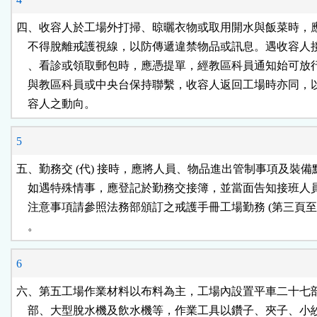
四、收容人於工場外打掃、晾曬衣物或取用開水與飯菜時，應
    不得脫離戒護視線，以防傳遞違禁物品或訊息。遇收容人
    、看診或領取郵包時，應憑提單，經教區科員通知始可放
    與教區科員或中央台保持聯繫，收容人返回工場時亦同，
    容人之動向。
5
五、勤務交 (代) 接時，應將人員、物品進出管制事項及裝備
    如遇特殊情事，應登記於勤務交接簿，並當面告知接班人
    注意事項請參照法務部頒訂之戒護手冊工場勤務 (第三頁至十
    。
6
六、第五工場作業材料以布料為主，工場內設置平車二十七部
    部、大型脫水機及飲水機等，作業工具以鑽子、夾子、小