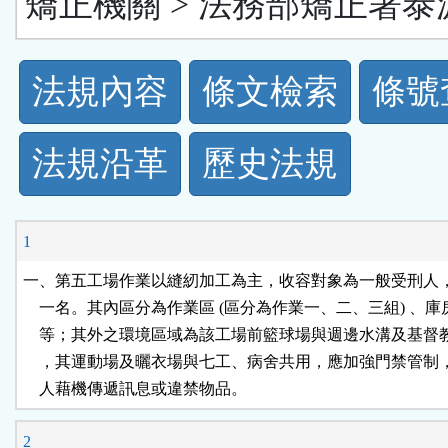
矯正機關 > 法務部矯正署泰
法
法規內容
條文檢索
條號
規
法規沿革
歷史法規
功
能
1
按
一、第五工場作業以縫紉加工為主，收容對象為一般受刑人，
    一名。其內區分為作業區 (區分為作業一、二、三組) 、庫
鈕
    等；其外之環境區域為該工場前籃球場與週邊水溝及基督
    ，其運動場及曬衣場與七工、病舍共用，應加強門禁管制
區
    人藉機傳遞訊息或違禁物品。
2