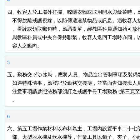
四、收容人於工場外打掃、晾曬衣物或取用開水與飯菜時，應
    不得脫離戒護視線，以防傳遞違禁物品或訊息。遇收容人
    、看診或領取郵包時，應憑提單，經教區科員通知始可放
    與教區科員或中央台保持聯繫，收容人返回工場時亦同，
    容人之動向。
5
五、勤務交 (代) 接時，應將人員、物品進出管制事項及裝備
    如遇特殊情事，應登記於勤務交接簿，並當面告知接班人
    注意事項請參照法務部頒訂之戒護手冊工場勤務 (第三頁至十
    。
6
六、第五工場作業材料以布料為主，工場內設置平車二十七部
    部、大型脫水機及飲水機等，作業工具以鑽子、夾子、小