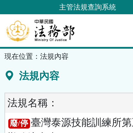
跳
主管法規查詢系統
到
主
要
內
容
::
現在位置：
法規內容
區
塊
法規內容
法規名稱：
臺灣泰源技能訓練所第
廢/停