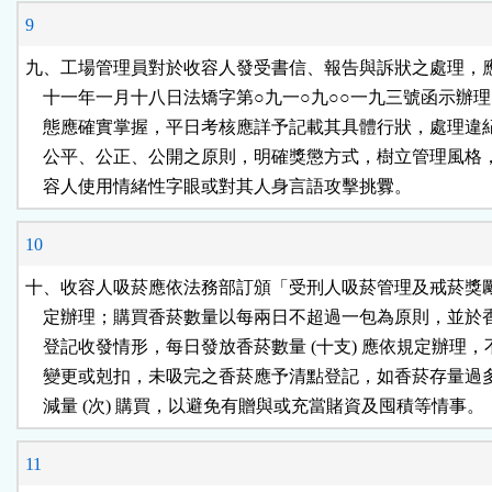
9
九、工場管理員對於收容人發受書信、報告與訴狀之處理，應
    十一年一月十八日法矯字第○九一○九○○一九三號函示辦理
    態應確實掌握，平日考核應詳予記載其具體行狀，處理違
    公平、公正、公開之原則，明確獎懲方式，樹立管理風格
    容人使用情緒性字眼或對其人身言語攻擊挑釁。
10
十、收容人吸菸應依法務部訂頒「受刑人吸菸管理及戒菸獎勵
    定辦理；購買香菸數量以每兩日不超過一包為原則，並於
    登記收發情形，每日發放香菸數量 (十支) 應依規定辦理，
    變更或剋扣，未吸完之香菸應予清點登記，如香菸存量過
    減量 (次) 購買，以避免有贈與或充當賭資及囤積等情事。
11