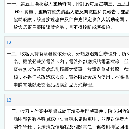
十一、第五工場收容人運動時間，排訂於每週星期三、五之上午 09
      0:00  實施，運動前應先清點人數及向教區科員報告，並
      協助戒護，該處接近忠舍及仁舍應限定收容人活動範圍，
      於舍房窗戶藏匿違禁物品，且不得脫離戒護視線。
12
十二、收容人持有電器應依分級、分類處遇規定辦理外，所有
      名、機號登載於電器卡內，電器外部應張貼電器標籤，並
      查有無改造及塗改識別標籤之情事；故障送修或報廢一律
      核，不得任意改造或丟棄，電器限於舍房內使用，不准攜
      申購電池以繳交舊品換購新品方式辦理。
13
十三、收容人作業中受傷或於工場發生鬥毆事件，除立刻救治
      應即報告教區科員或中央台請求協助處理，並即對傷者周
      製作筆錄，以釐清受傷過程及相關責任，傷者則待返回後