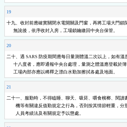
19
十九、收封前應確實關閉水電開關及門窗，再將工場大門鎖閉
      無訛後，依序收封入房，工場鎖鑰繳回中央台保管。
20
二十、遇 SARS 防疫期間應每日量測體溫二次以上，如有溫
      十八度者，應即通報中央台處理，量測之體溫應登載於簿
      工場內部亦應以稀釋之漂白水勤加擦拭各處及地面。
21
二十一、服勤時，不得瞌睡、聊天、吸菸、嚼食檳榔、閱讀書
        機等有關違反值勤規定之行為，否則按其情節輕重，分
        人員考績法及有關規定予以懲處。