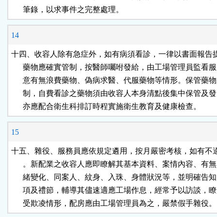
      筆錄，以求事件之完整處理。
14
十四、收容人除有急症外，如有病須看診，一律以書面報告提
      藥物應確實管制，按醫師囑咐發給，由工場管理員監看服
      意有無浪費藥物、偽病求醫、代服藥物等情形。保管藥物
      制，自費看診之藥物須由收容人本身清點後集中保管及發
      亦應配合衛生科排訂時程實施衛生教育及健康檢查。
15
十五、雜役、服務員應依規定遴用，按月嚴密考核，如有不適
      。新配業之收容人應即瞭解其基本資料、案情內容、有無
      緒變化、同案人、紋身、入珠、身體狀況等，並明確告知
      項及禮節，輔導其儘速適應工場作息，經常予以訪談，瞭
      受欺凌情形，配房應由工場管理員為之，嚴禁假手雜役。