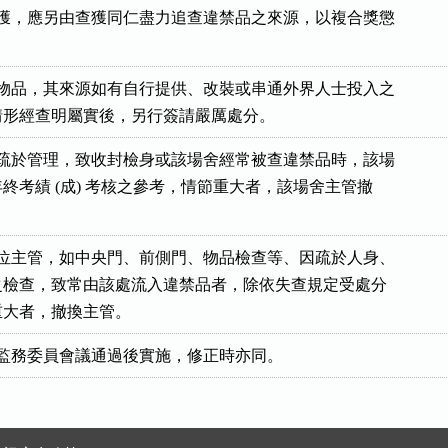
查獲，應另由查獲同仁盡力追查違禁品之來源，以複合獎懲

禁物品，其來源如有自行提供、改裝或串通外界人士投入之

因疏於管理，致收封檢身或該場舍經常被查違禁品時，該場

入年終考績 (成) 考核之參考，情節重大者，該場舍主管撤

單位主管，如中央門、前側門、物品檢查等、因疏於人身、

材料之檢查，致常由該處流入違禁品者，除依失查規定受處分
