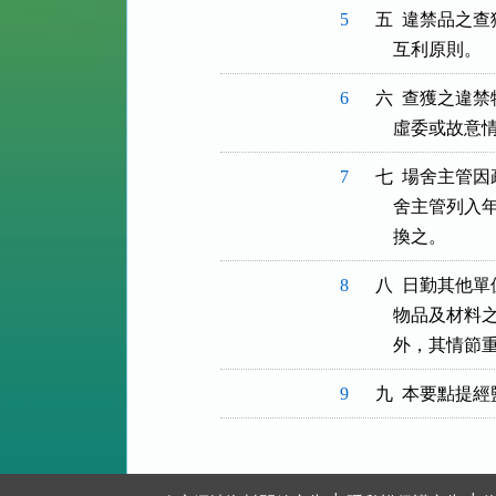
5
五  違禁品之
6
六  查獲之違
7
七  場舍主管
    舍主管列
8
八  日勤其他
    物品及
9