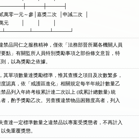
      ├───────┼─────┼─────┤

        │貳萬零一元～參│嘉獎二次  │申誡二次  │

萬元          │          │          │

獲違禁品同仁之服務精神，僅依「法務部晉所屬各機關人員

件處理要點」有關監所人員特別獎勵事項之部份條文意旨，特

品，其單項數量達獎勵標準，惟其查獲之項目及次數繁多，

執行態度認真，依「戒護區進化」相關規定每半年統計數量乙

獲違禁品列入年終考核累計達二次以上 (或累計總數量) 統

前二名者，酌予獎勵乙次。另查獲違禁物品困難度高者，列入

或失查達一定標準數量之違禁品以專案受獎懲者，不再計入
