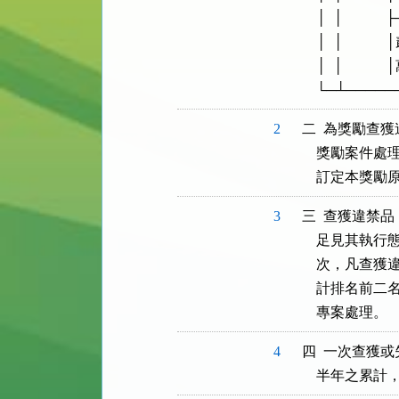
    │  │      
    │  │    
    │  │            │
2
二  為獎勵查
    獎勵案
3
三  查獲違禁
    足見其
    次，凡查
    計排名
4
四  一次查獲