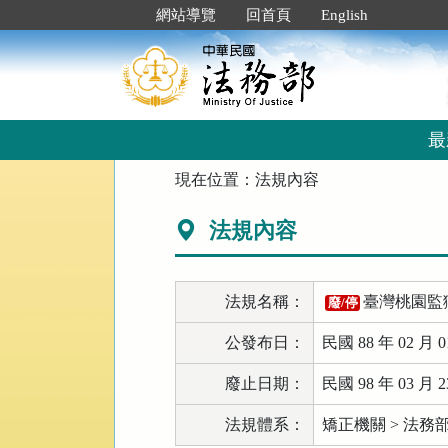
跳
:::
網站導覽
回首頁
English
到
主
要
內
容
區
最
塊
:::
現在位置：
法規內容
法規內容
法規名稱：
臺灣桃園監
廢/停
公發布日：
民國 88 年 02 月 0
廢止日期：
民國 98 年 03 月 2
法規體系：
矯正機關 > 法