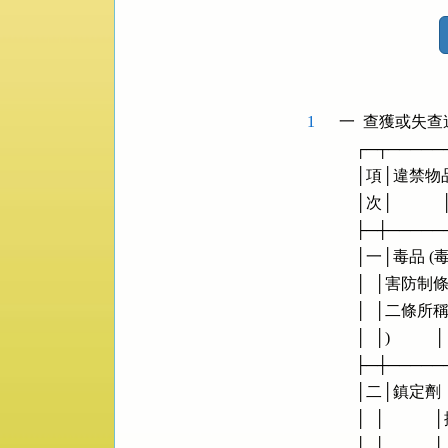
法
規
功
能
按
1
一  查獲或失
鈕
    ┌─┬────
區
    │項│違
    │次│          
    ├─┼────
    │一│毒品
    │  │害防制條例第│   
    │  │二條所稱毒品│   
    │  │)           │  
    ├─┼────
    │二│鎮定
    │  │    
    │  │        