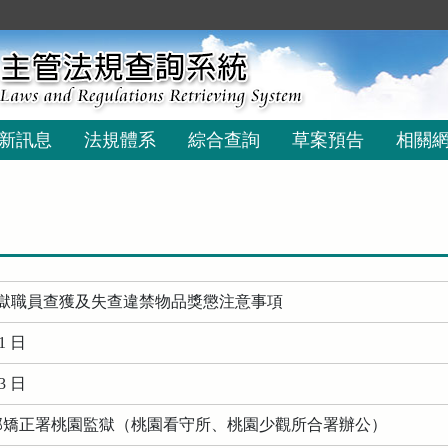
新訊息
法規體系
綜合查詢
草案預告
相關
獄職員查獲及失查違禁物品獎懲注意事項
1 日
3 日
務部矯正署桃園監獄（桃園看守所、桃園少觀所合署辦公）