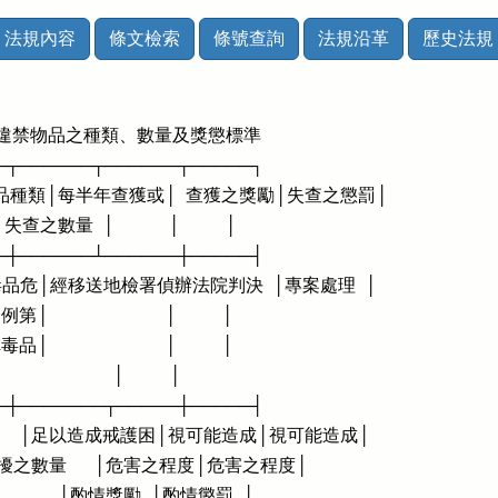
法規內容
條文檢索
條號查詢
法規沿革
歷史法規
查違禁物品之種類、數量及獎懲標準

──┬──────┬──────┬─────┐

禁物品種類│每半年查獲或│  查獲之獎勵│失查之懲罰│

  │失查之數量  │            │          │

──┼──────┴──────┼─────┤

 (毒品危│經移送地檢署偵辦法院判決  │專案處理  │

                       │          │

                       │          │

                        │          │

──┼───────┬─────┼─────┤

劑      │足以造成戒護困│視可能造成│視可能造成│

        │擾之數量      │危害之程度│危害之程度│

    │              │酌情獎勵  │酌情懲罰  │
