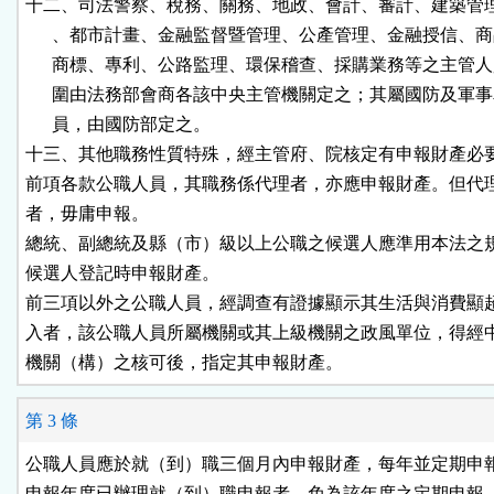
十二、司法警察、稅務、關務、地政、會計、審計、建築管理
      、都市計畫、金融監督暨管理、公產管理、金融授信、商
      商標、專利、公路監理、環保稽查、採購業務等之主管人
      圍由法務部會商各該中央主管機關定之；其屬國防及軍事
      員，由國防部定之。

十三、其他職務性質特殊，經主管府、院核定有申報財產必要
前項各款公職人員，其職務係代理者，亦應申報財產。但代理
者，毋庸申報。

總統、副總統及縣（市）級以上公職之候選人應準用本法之規
候選人登記時申報財產。

前三項以外之公職人員，經調查有證據顯示其生活與消費顯超
入者，該公職人員所屬機關或其上級機關之政風單位，得經中
機關（構）之核可後，指定其申報財產。
第 3 條
公職人員應於就（到）職三個月內申報財產，每年並定期申報
申報年度已辦理就（到）職申報者，免為該年度之定期申報。