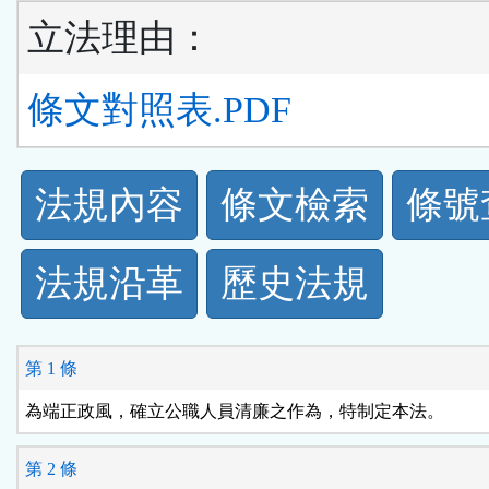
立法理由：
條文對照表.PDF
法
法規內容
條文檢索
條號
規
法規沿革
歷史法規
功
能
第 1 條
按
為端正政風，確立公職人員清廉之作為，特制定本法。
鈕
第 2 條