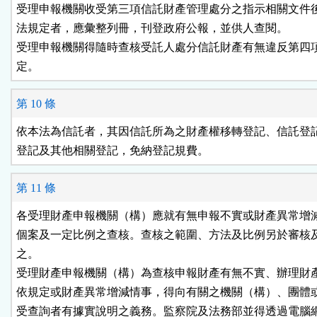
受理申報機關收受第三項信託財產管理處分之指示相關文件後
法規定者，應彙整列冊，刊登政府公報，並供人查閱。

受理申報機關得隨時查核受託人處分信託財產有無違反第四項
定。
第 10 條
依本法為信託者，其因信託所為之財產權移轉登記、信託登記
登記及其他相關登記，免納登記規費。
第 11 條
各受理財產申報機關（構）應就有無申報不實或財產異常增減
個案及一定比例之查核。查核之範圍、方法及比例另於審核及
之。

受理財產申報機關（構）為查核申報財產有無不實、辦理財產
依規定或財產異常增減情事，得向有關之機關（構）、團體或
受查詢者有據實說明之義務。監察院及法務部並得透過電腦網