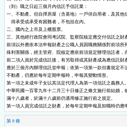
（到）職之日起三個月內信託予信託業：

一、不動產。但自擇房屋（含基地）一戶供自用者，及其他信
    得承受或承受有困難者，不包括在內。

二、國內之上市及上櫃股票。

三、其他經行政院會同考試院、監察院核定應交付信託之財產
前項以外應依本法申報財產之公職人員因職務關係對前項所列
殊利害關係，經主管府、院核定應依前項規定辦理信託者，亦
前二項人員於完成信託後，有另取得或其財產成為應信託財產
應於三個月內辦理信託並申報；依第一項第一款但書規定不須
不動產，仍應於每年定期申報時，申報其變動情形。

第一項之未成年子女以其法定代理人為第一項信託之義務人。
中華民國一百零九年十二月三十日修正之條文施行前結婚，修
滿十八歲者，於滿十八歲前仍適用修正施行前之規定。

第一項人員完成信託之財產，於每年定期申報及卸職時仍應
第 8 條