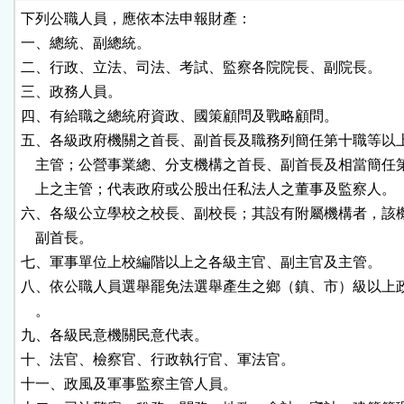
區
下列公職人員，應依本法申報財產：

一、總統、副總統。

二、行政、立法、司法、考試、監察各院院長、副院長。

三、政務人員。

四、有給職之總統府資政、國策顧問及戰略顧問。

五、各級政府機關之首長、副首長及職務列簡任第十職等以上
    主管；公營事業總、分支機構之首長、副首長及相當簡任
    上之主管；代表政府或公股出任私法人之董事及監察人。

六、各級公立學校之校長、副校長；其設有附屬機構者，該機
    副首長。

七、軍事單位上校編階以上之各級主官、副主官及主管。

八、依公職人員選舉罷免法選舉產生之鄉（鎮、市）級以上政
    。

九、各級民意機關民意代表。

十、法官、檢察官、行政執行官、軍法官。

十一、政風及軍事監察主管人員。
