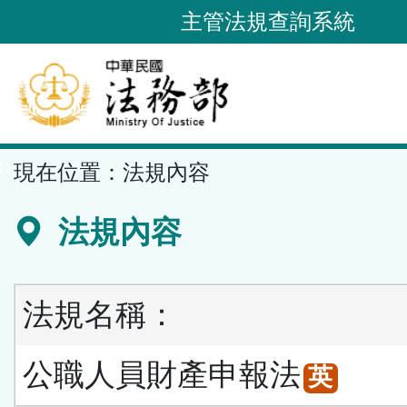
跳
主管法規查詢系統
到
主
要
內
容
::
現在位置：
法規內容
區
塊
法規內容
法規名稱：
公職人員財產申報法
英