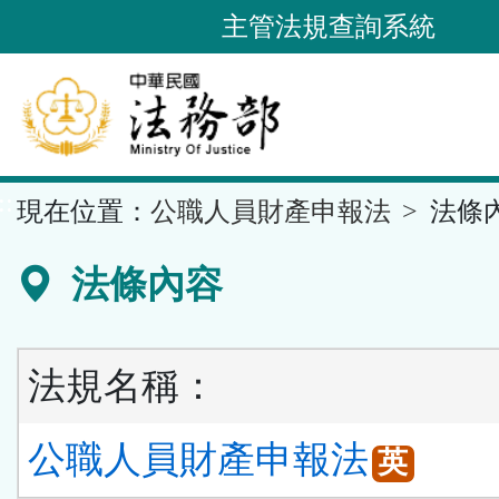
跳
主管法規查詢系統
到
主
要
內
容
::
現在位置：
公職人員財產申報法
法條
區
塊
法條內容
法規名稱：
公職人員財產申報法
英