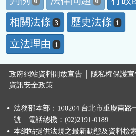
判例
法律問題
行政
0
0
相關法條
歷史法條
3
1
立法理由
1
:
政府網站資料開放宣告
│
隱私權保護宣
資訊安全政策
法務部本部：100204 台北市重慶南路一
號 電話總機：(02)2191-0189
本網站提供法規之最新動態及資料檢