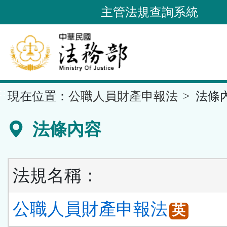
跳
主管法規查詢系統
到
主
要
內
容
::
現在位置：
公職人員財產申報法
法條
區
塊
法條內容
法規名稱：
公職人員財產申報法
英