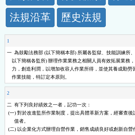
規
法規沿革
歷史法規
功
能
1
按
一  為鼓勵法務部 (以下簡稱本部) 所屬各監獄、技能訓練所、看
    以下簡稱各監所) 辦理作業業務之相關人員有效拓展業務，
鈕
    力，創造利潤，以增加收容人作業所得，並使其養成勤勞
    作業技能，特訂定本原則。
區
2
二  有下列良好績效之一者，記功一次：

 (一) 對於改進監所作業制度，提出具體革新方案，經審查後
      值者。

 (二) 以企業化方式辦理自營作業，銷售成績良好或創新自營