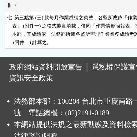
7
七  第三點第 (三) 款每月作業成績之彙整，各監所應依「作業
    表」 (附件一) 之格式據實填載，併同「作業情形簡報表」
    本部，其成績依「法務部所屬各監所辦理作業業務成績考
     (附件二) 計算之。
:
政府網站資料開放宣告
│
隱私權保護宣
資訊安全政策
法務部本部：100204 台北市重慶南路一
號 電話總機：(02)2191-0189
本網站提供法規之最新動態及資料檢
法律諮詢服務。