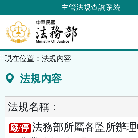
跳
主管法規查詢系統
到
主
要
內
容
::
現在位置：
法規內容
區
塊
法規內容
法規名稱：
法務部所屬各監所辦理
廢/停