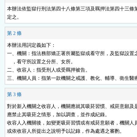
按
本辦法依監獄行刑法第四十八條第三項及羈押法第四十三條第
定之。
鈕
第 2 條
區
本辦法用詞定義如下：

一、機關：指法務部矯正署所屬監獄或看守所，及監獄設置之
    ，看守所設置之分所、女所。

二、收容人：指受刑人或受羈押被告。

三、機關人員：指第一款機關之戒護、教化、輔導、衛生醫
第 3 條
對於新入機關之收容人，機關應就其吸菸習慣、戒菸意願及是
應禁止其吸菸之情形，加以調查，並作成紀錄。

收容人入機關後，如變更吸菸習慣或有戒菸意願者，機關人員
或依收容人所提出之說明予以記錄，作為處遇之審酌。