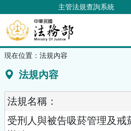
跳
主管法規查詢系統
到
主
要
內
容
::
現在位置：
法規內容
區
塊
法規內容
法規名稱：
受刑人與被告吸菸管理及戒