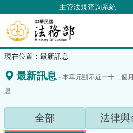
跳
主管法規查詢系統
到
主
要
內
容
::
現在位置：
最新訊息
區
塊
最新訊息
- 本單元顯示近
一十二
個
息
(請
全部
法律與
按