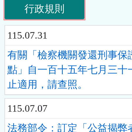
(請
行政規則
下
按
ENTER
115.07.31
下
查
ENTER
有關「檢察機關發還刑事保
看
查
點」自一百十五年七月三十
清
看
止適用，請查照。
單)
清
115.07.07
單)
法務部令：訂定「公益揭弊