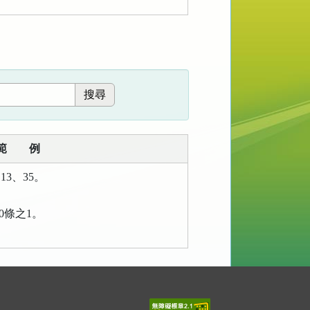
範 例
13、35。
00條之1。