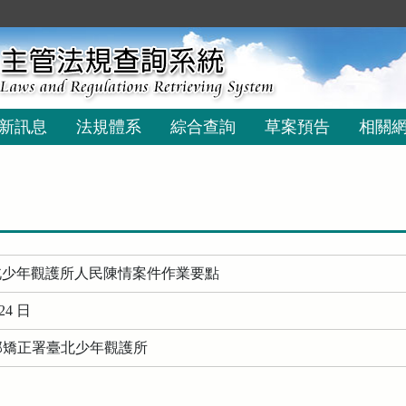
新訊息
法規體系
綜合查詢
草案預告
相關
北少年觀護所人民陳情案件作業要點
24 日
務部矯正署臺北少年觀護所