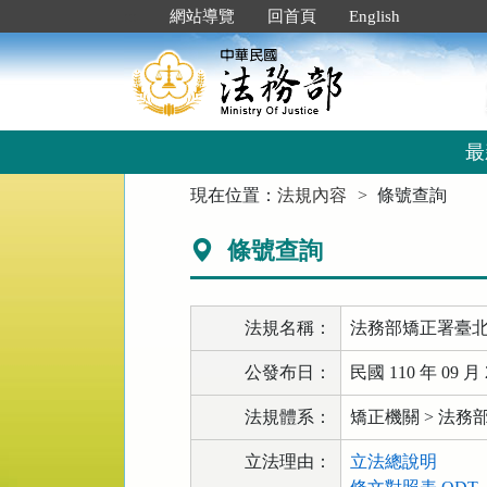
跳
:::
網站導覽
回首頁
English
到
主
要
內
容
區
最
塊
:::
現在位置：
法規內容
條號查詢
條號查詢
法規名稱：
法務部矯正署臺
公發布日：
民國 110 年 09 月 
法規體系：
矯正機關 > 法
立法理由：
立法總說明