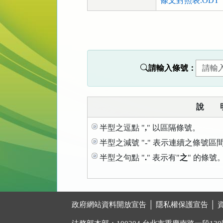
條文對照表.ODT
法
規
功
能
請輸入條號：
按
鈕
區
說 
半型之逗點 "
,
" 以區隔條號。
半型之減號 "
-
" 表示連續之條號區
半型之句點 "
.
" 表示有"
之
" 的條號
:::
政府網站資料開放宣告
│
隱私權保護宣告
│