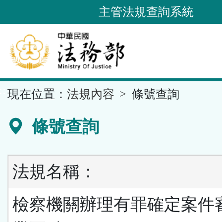
跳
主管法規查詢系統
到
主
要
內
容
::
現在位置：
法規內容
條號查詢
區
塊
條號查詢
法規名稱：
檢察機關辦理有罪確定案件