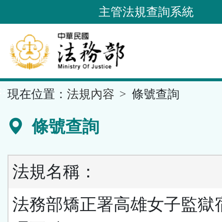
跳
主管法規查詢系統
到
主
要
內
容
::
現在位置：
法規內容
條號查詢
區
塊
條號查詢
法規名稱：
法務部矯正署高雄女子監獄