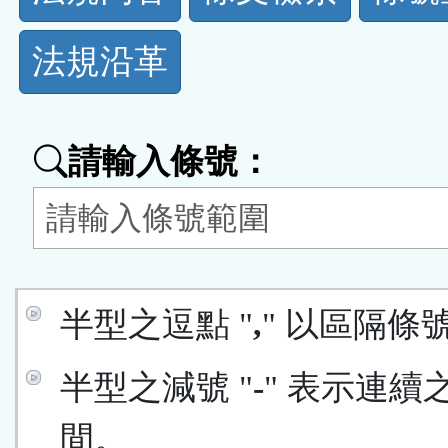
規
法規沿革
功
能
請輸入條號：
按
鈕
區
半型之逗點 "
,
" 以區隔條
半型之減號 "
-
" 表示連續
間。