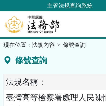
跳
主管法規查詢系統
到
主
要
內
容
::
現在位置：
法規內容
條號查詢
區
塊
條號查詢
法規名稱：
臺灣高等檢察署處理人民陳