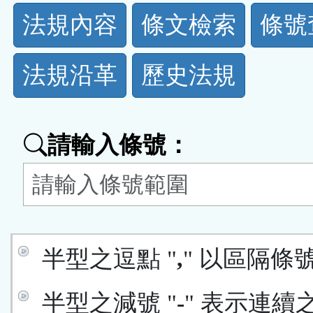
法
法規內容
條文檢索
條號
規
法規沿革
歷史法規
功
能
請輸入條號：
按
鈕
區
半型之逗點 "
,
" 以區隔條
半型之減號 "
-
" 表示連續