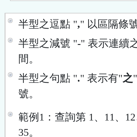
區
半型之逗點 "
,
" 以區隔條
半型之減號 "
-
" 表示連續
間。
半型之句點 "
.
" 表示有"
之
號。
範例1：查詢第 1、11、12
35。