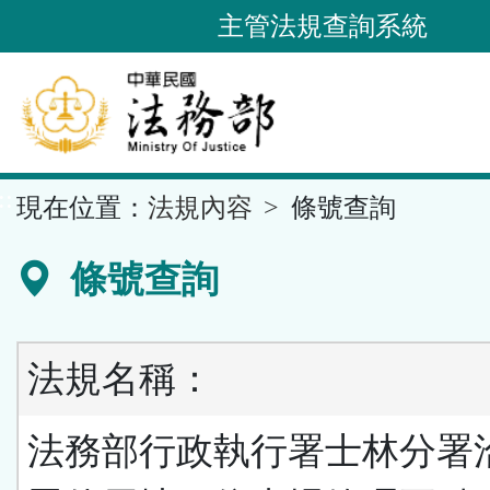
跳
主管法規查詢系統
到
主
要
內
容
::
現在位置：
法規內容
條號查詢
區
塊
條號查詢
法規名稱：
法務部行政執行署士林分署