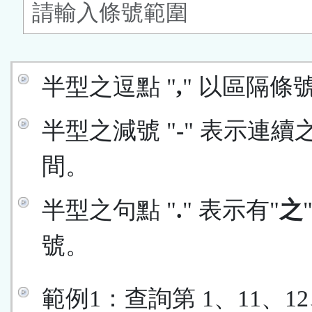
鈕
區
半型之逗點 "
,
" 以區隔條
半型之減號 "
-
" 表示連續
間。
半型之句點 "
.
" 表示有"
之
號。
範例1：查詢第 1、11、12