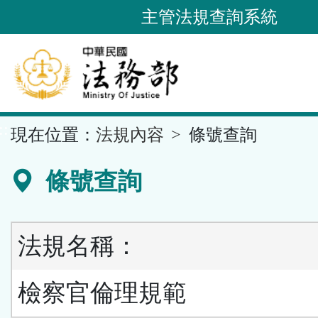
跳
主管法規查詢系統
到
主
要
內
容
::
現在位置：
法規內容
條號查詢
區
塊
條號查詢
法規名稱：
檢察官倫理規範