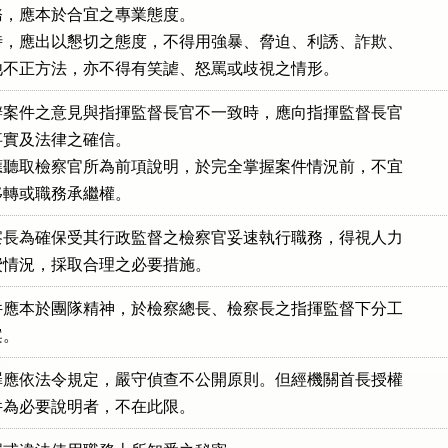
，應本於合宜之專業態度。

，應出以懇切之態度，不得用強暴、脅迫、利誘、詐欺、

他不正方法，亦不得有笑謔、怒罵或歧視之情形。
案件之意見與指揮監督長官不一致時，應向指揮監督長官

實及法律之確信。

聽取檢察官所為前項說明，於完全掌握案件情況前，不宜

移轉或職務承繼權。
長為確保受其行政監督之檢察官妥速執行職務，得視人力

費情況，採取合理之必要措施。
應本於團隊精神，於檢察總長、檢察長之指揮監督下分工

案。
應依法令規定，嚴守偵查不公開原則。但經機關首長授權

件為必要說明者，不在此限。