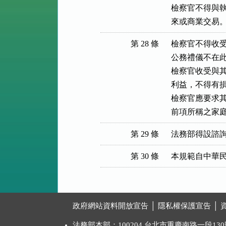
檢察官不得與執
來或商業交易
第 28 條
檢察官不得收受
公務禮儀不在此
檢察官收受與其
利益，不得有損
檢察官應要求其
前項所稱之家
第 29 條
法務部得設諮
第 30 條
本規範自中華
:::
政府網站資料開放宣告
│
隱私權保護宣告
│
法務部本部：100204 台北市重慶南路一段130號 