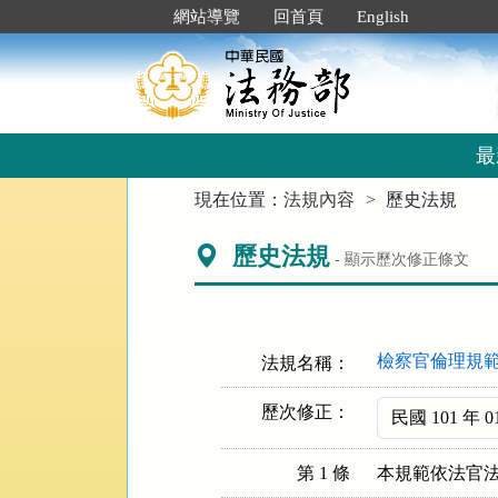
跳
:::
網站導覽
回首頁
English
到
主
要
內
容
區
最
塊
:::
現在位置：
法規內容
歷史法規
歷史法規
- 顯示歷次修正條文
檢察官倫理規
法規名稱：
歷次修正：
第 1 條
本規範依法官