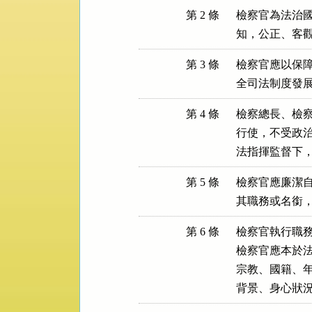
第 2 條
檢察官為法治國
知，公正、客
第 3 條
檢察官應以保障
全司法制度發
第 4 條
檢察總長、檢察
行使，不受政治
法指揮監督下
第 5 條
檢察官應廉潔自
其職務或名銜
第 6 條
檢察官執行職務
檢察官應本於法
宗教、國籍、年
背景、身心狀