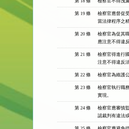
第 18 條
檢察官不得洩
第 19 條
檢察官應督促受
當法律程序之
第 20 條
檢察官為促其職
應注意不得違
第 21 條
檢察官得進行國
注意不得違反
第 22 條
檢察官為維護
第 23 條
檢察官執行職務
實現。
第 24 條
檢察官應審慎監
認裁判有違法
第 25 條
檢察官應避免從