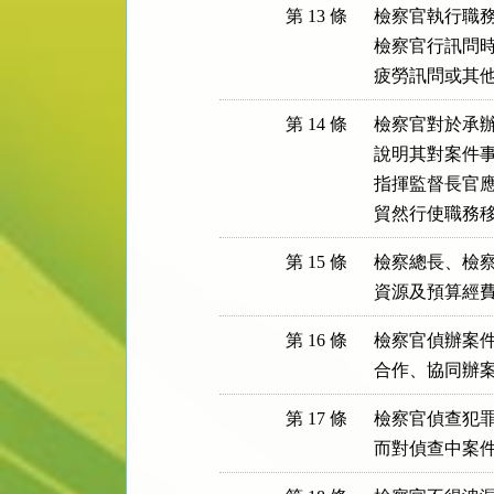
第 13 條
檢察官執行職務
檢察官行訊問時
疲勞訊問或其
第 14 條
檢察官對於承辦
說明其對案件事
指揮監督長官應
貿然行使職務
第 15 條
檢察總長、檢察
資源及預算經
第 16 條
檢察官偵辦案件
合作、協同辦
第 17 條
檢察官偵查犯罪
而對偵查中案