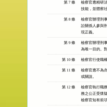
第 7 條
檢察官應精研法
技能，並體察
第 8 條
檢察官辦理刑事
訟關係人參與刑
現正義。
第 9 條
檢察官辦理刑事
為唯一目的。
第 10 條
檢察官行使職
第 11 條
檢察官應不為亦
或關說。
第 12 條
檢察官執行職務
務之公正受懷疑
檢察官知有前