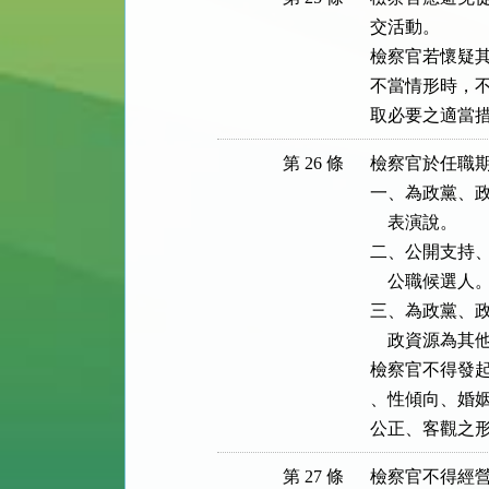
交活動。

檢察官若懷疑其
不當情形時，不
取必要之適當
第 26 條
檢察官於任職期
一、為政黨、政
    表演說。

二、公開支持、
    公職候選人。
三、為政黨、政
    政資源為其
檢察官不得發起
、性傾向、婚姻
公正、客觀之
第 27 條
檢察官不得經營