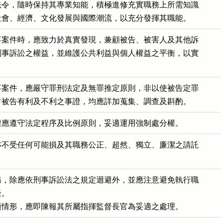
令，隨時保持其專業知能，積極進修充實職務上所需知識

社會、經濟、文化發展與國際潮流，以充分發揮其職能。
案件時，應致力於真實發現，兼顧被告、被害人及其他訴

事訴訟之權益，並維護公共利益與個人權益之平衡，以實

案件，應嚴守罪刑法定及無罪推定原則，非以使被告定罪

對被告有利及不利之事證，均應詳加蒐集、調查及斟酌。
權應遵守法定程序及比例原則，妥適運用強制處分權。
不受任何可能損及其職務公正、超然、獨立、廉潔之請託

，除應依刑事訴訟法之規定迴避外，並應注意避免執行職

。

項情形，應即陳報其所屬指揮監督長官為妥適之處理。