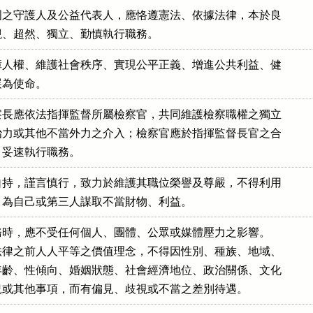
之守護人及公益代表人，應恪遵憲法、依據法律，本於良

觀、超然、獨立、勤慎執行職務。
人權、維護社會秩序、實現公平正義、增進公共利益、健

展為使命。
長應依法指揮監督所屬檢察官，共同維護檢察職權之獨立

力或其他不當外力之介入；檢察官應於指揮監督長官之合

，妥速執行職務。
持，謹言慎行，致力於維護其職位榮譽及尊嚴，不得利用

，為自己或第三人謀取不當財物、利益。
時，應不受任何個人、團體、公眾或媒體壓力之影響。

律之前人人平等之價值理念，不得因性別、種族、地域、

齡、性傾向、婚姻狀態、社會經濟地位、政治關係、文化

況或其他事項，而有偏見、歧視或不當之差別待遇。