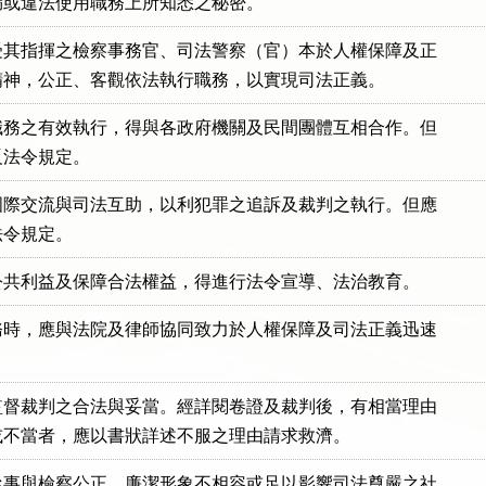
漏或違法使用職務上所知悉之秘密。
其指揮之檢察事務官、司法警察（官）本於人權保障及正

精神，公正、客觀依法執行職務，以實現司法正義。
務之有效執行，得與各政府機關及民間團體互相合作。但

反法令規定。
際交流與司法互助，以利犯罪之追訴及裁判之執行。但應

法令規定。
公共利益及保障合法權益，得進行法令宣導、法治教育。
時，應與法院及律師協同致力於人權保障及司法正義迅速

督裁判之合法與妥當。經詳閱卷證及裁判後，有相當理由

或不當者，應以書狀詳述不服之理由請求救濟。
事與檢察公正、廉潔形象不相容或足以影響司法尊嚴之社
