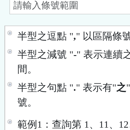
鈕
區
半型之逗點 "
,
" 以區隔條
半型之減號 "
-
" 表示連續
間。
半型之句點 "
.
" 表示有"
之
號。
範例1：查詢第 1、11、12