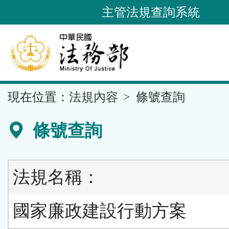
跳
主管法規查詢系統
到
主
要
內
容
::
現在位置：
法規內容
條號查詢
區
塊
條號查詢
法規名稱：
國家廉政建設行動方案