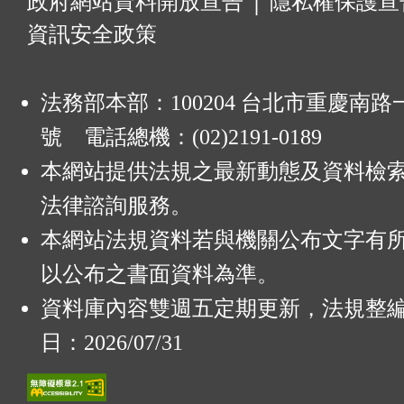
:
政府網站資料開放宣告
│
隱私權保護宣
資訊安全政策
法務部本部：100204 台北市重慶南路一
號 電話總機：(02)2191-0189
本網站提供法規之最新動態及資料檢
法律諮詢服務。
本網站法規資料若與機關公布文字有
以公布之書面資料為準。
資料庫內容雙週五定期更新，法規整
日：2026/07/31