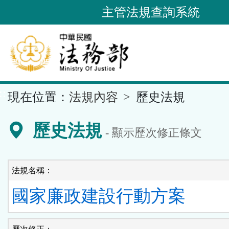
跳
主管法規查詢系統
到
主
要
內
容
::
現在位置：
法規內容
歷史法規
區
塊
歷史法規
- 顯示歷次修正條文
法規名稱：
國家廉政建設行動方案