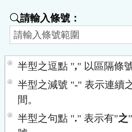
能
請輸入條號：
按
鈕
區
半型之逗點 "
,
" 以區隔條
半型之減號 "
-
" 表示連續
間。
半型之句點 "
.
" 表示有"
之