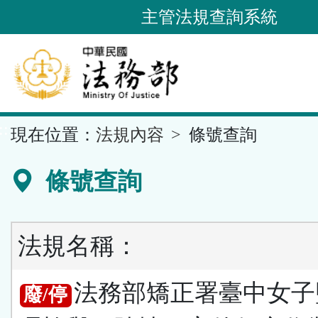
跳
主管法規查詢系統
到
主
要
內
容
::
現在位置：
法規內容
條號查詢
區
塊
條號查詢
法規名稱：
法務部矯正署臺中女子
廢/停