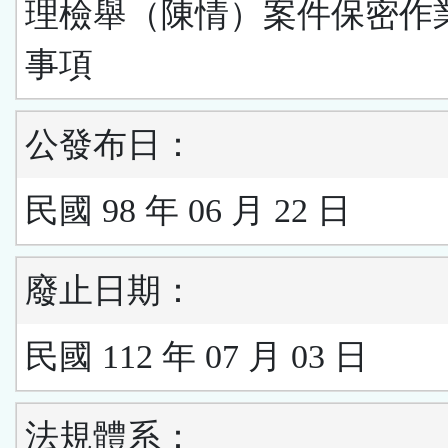
理檢舉（陳情）案件保密作
事項
公發布日：
民國 98 年 06 月 22 日
廢止日期：
民國 112 年 07 月 03 日
法規體系：