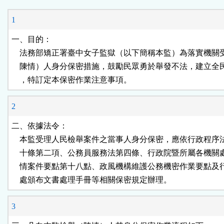
能
1
按
一、目的：

    法務部矯正署臺中女子監獄（以下簡稱本監）為落實機關
鈕
    陳情）人身分保密措施，鼓勵民眾勇於舉發不法，建立全
    ，特訂定本保密作業注意事項。
區
2
二、依據法令：

    本監受理人民檢舉案件之當事人身分保密，應依行政程序
    十條第二項、公務員服務法第四條、行政院暨所屬各機關
    情案件要點第十八點、政風機構維護公務機密作業要點及
    處頒布文書處理手冊等相關保密規定辦理。
3