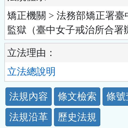
矯正機關 > 法務部矯正署臺
監獄（臺中女子戒治所合署
立法理由：
立法總說明
法
法規內容
條文檢索
條號
規
法規沿革
歷史法規
功