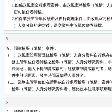
      1.如係政風室全程處理案件，由政風室將檢舉（陳情）人
        密封後併卷歸檔。

      2.如係業務主管單位續辦及自行處理案件，由政風室將檢
        ）人身分資料密封後，送交業務主管單位併卷歸檔。
5
五、閱覽檢舉（陳情）案件：

（一）政風室設專簿登錄檢舉（陳情）人身分資料自行保存或
      務主管單位併卷歸檔之檢舉（陳情）人身分辨識資料，非
      長同意，他人不得閱覽或啟封；經核准閱覽或啟封者，應
      件中註明原因、發生時間及知悉人員姓名。

（二）業務主管單位如在續辦或自行處理檢舉（陳情）案件時
      檢舉（陳情）人身分辨識資料者，應比照本注意事項辦
6
六、特別注意事項：
