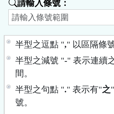
請輸入條號：
按
鈕
區
半型之逗點 "
,
" 以區隔條
半型之減號 "
-
" 表示連續
間。
半型之句點 "
.
" 表示有"
之
號。