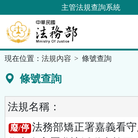
跳
主管法規查詢系統
到
主
要
內
容
::
現在位置：
法規內容
條號查詢
區
塊
條號查詢
法規名稱：
法務部矯正署嘉義看守
廢/停