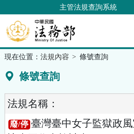
跳
主管法規查詢系統
到
主
要
內
容
::
現在位置：
法規內容
條號查詢
區
塊
條號查詢
法規名稱：
臺灣臺中女子監獄政風
廢/停