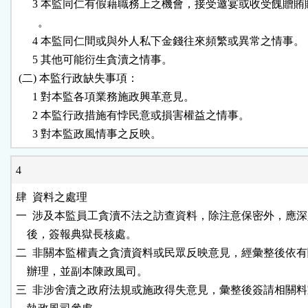
      3 本監同仁有假藉職務上之機會，接受邀宴或收受餽贈賄
        。

      4 本監同仁間或與外人私下金錢往來頻繁或異常之情事。

      5 其他可能衍生貪瀆之情事。

 (二) 本監行政缺失事項：

      1 對本監各項業務施政興革意見。

      2 本監行政措施有悖民意或損害權益之情事。

4
肆  資料之處理

一  涉及本監員工貪瀆不法之訪查資料，除注意保密外，應深
    後，簽報典獄長核處。

二  非關本監權責之貪瀆資料或民眾反映意見，經彙整後依有
    辦理，並副本陳政風司。

三  非涉舍瀆之政府法規或施政得失意見，彙整後簽請相關料