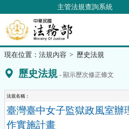
跳
主管法規查詢系統
到
主
要
內
容
::
現在位置：
法規內容
歷史法規
區
塊
歷史法規
- 顯示歷次修正條文
法規名稱：
臺灣臺中女子監獄政風室辦
作實施計畫