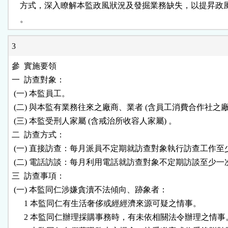
    方式，深入瞭解本監政風狀況及發掘業務缺失，以提昇政
3
參  實施要領

一  訪查對象：

 (一) 本監員工。

 (二) 與本監有業務往來之廠商、業者 (含員工消費合作社之廠商
 (三) 本監受刑人家屬 (含戒治所收容人家屬) 。

二  訪查方式：

 (一) 直接訪查：每月派員不定期就訪查對象執行訪查工作至
 (二) 電話訪談：每月利用電話就訪查對象不定期訪談至少一次
三  訪查事項：

 (一) 本監同仁涉嫌貪瀆不法傾向、跡象者：

      1 本監同仁有生活奢侈或經經濟來源可疑之情事。

      2 本監同仁辦理採購事務時，有未依相關法令辦理之情事。