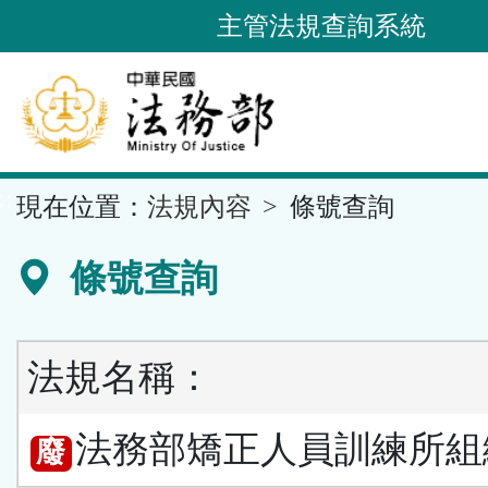
跳
主管法規查詢系統
到
主
要
內
容
::
現在位置：
法規內容
條號查詢
區
塊
條號查詢
法規名稱：
法務部矯正人員訓練所組
廢