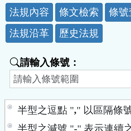
法
法規內容
條文檢索
條號
規
法規沿革
歷史法規
功
能
請輸入條號：
按
鈕
區
半型之逗點 "
,
" 以區隔條
半型之減號 "
-
" 表示連續