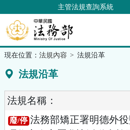
跳
主管法規查詢系統
到
主
要
內
容
::
現在位置：
法規內容
法規沿革
區
塊
法規沿革
法規名稱：
法務部矯正署明德外役
廢/停