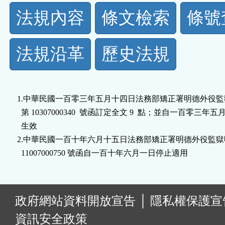
法
法規內容
條文檢索
條號
規
法規沿革
歷史法規
功
能
1.中華民國一百零三年五月十四日法務部矯正署明德外役監
按
  第 10307000340  號函訂定全文 9  點；並自一百零三年五
  生效

鈕
2.中華民國一百十年六月十五日法務部矯正署明德外役監獄
  11007000750 號函自一百十年六月一日停止適用
區
:
政府網站資料開放宣告
│
隱私權保護宣
資訊安全政策