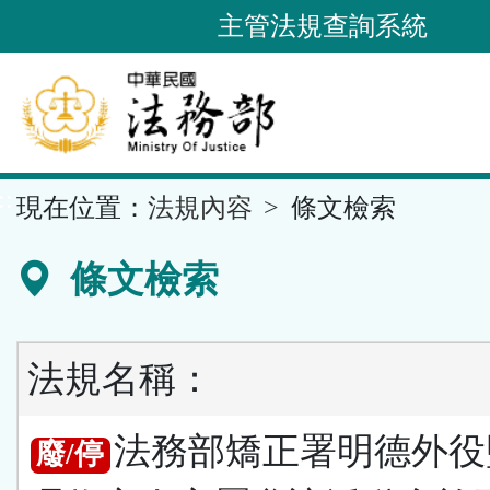
跳
主管法規查詢系統
到
主
要
內
容
::
現在位置：
法規內容
條文檢索
區
塊
條文檢索
法規名稱：
法務部矯正署明德外役
廢/停