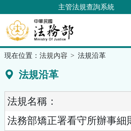
跳
主管法規查詢系統
到
主
要
內
容
::
現在位置：
法規內容
法規沿革
區
塊
法規沿革
法規名稱：
法務部矯正署看守所辦事細