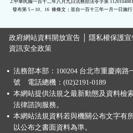
2.中華民國一百十二年八月九日法務部法令字第 11201048810
鈕
  發布第 5～10、16  條條文；並自一百十三年一月一日施行
區
:
政府網站資料開放宣告
│
隱私權保護宣
資訊安全政策
法務部本部：100204 台北市重慶南路一
號 電話總機：(02)2191-0189
本網站提供法規之最新動態及資料檢
法律諮詢服務。
本網站法規資料若與機關公布文字有
以公布之書面資料為準。