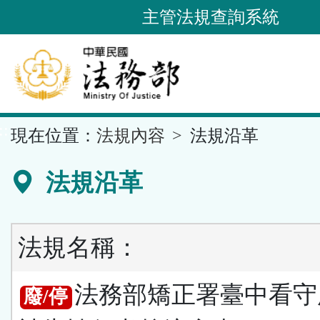
跳
主管法規查詢系統
到
主
要
內
容
::
現在位置：
法規內容
法規沿革
區
塊
法規沿革
法規名稱：
法務部矯正署臺中看守
廢/停