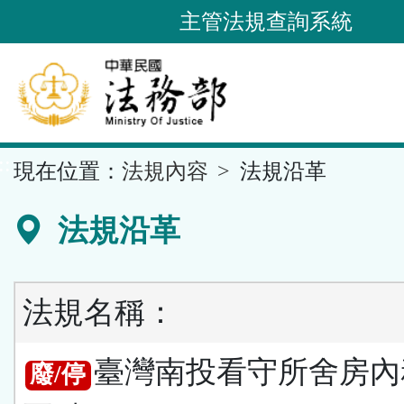
跳
主管法規查詢系統
到
主
要
內
容
::
現在位置：
法規內容
法規沿革
區
塊
法規沿革
法規名稱：
臺灣南投看守所舍房內
廢/停