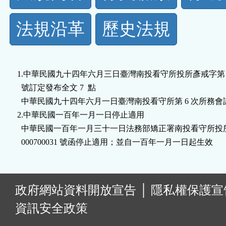
規
法規沿革
歷史法規
功
能
1.中華民國九十四年六月三日臺灣南投看守所投所彥戒字第 09407
按
  號訂定發布全文 7  點 

  中華民國九十四年六月一日臺灣南投看守所第 6 次所務會
鈕
2.中華民國一百年一月一日停止適用

  中華民國一百年一月三十一日法務部矯正署南投看守所投所
區
:
政府網站資料開放宣告
│
隱私權保護宣
資訊安全政策